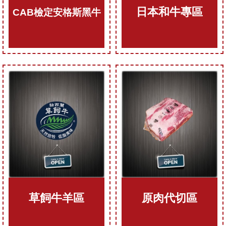
日本和牛專區
CAB檢定安格斯黑牛
草飼牛羊區
原肉代切區