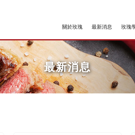
關於玫瑰
最新消息
玫瑰
最新消息