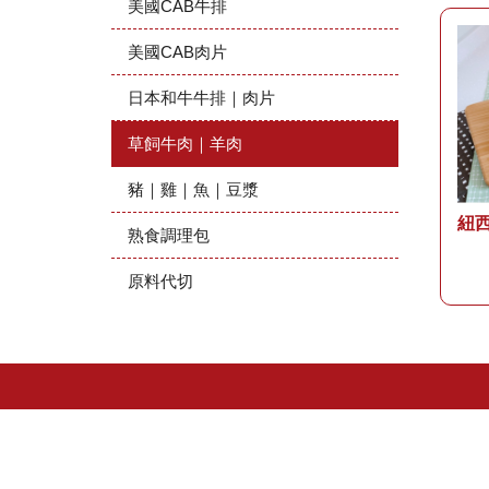
美國CAB牛排
美國CAB肉片
日本和牛牛排｜肉片
草飼牛肉｜羊肉
豬｜雞｜魚｜豆漿
紐
熟食調理包
原料代切