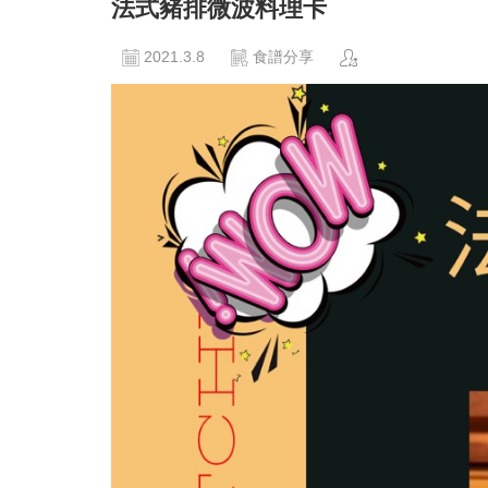
法式豬排微波料理卡
2021.3.8
食譜分享