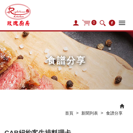
0
Tog
navi
食譜分享
>
>
首頁
新聞列表
食譜分享
CAB紐約客牛排料理卡