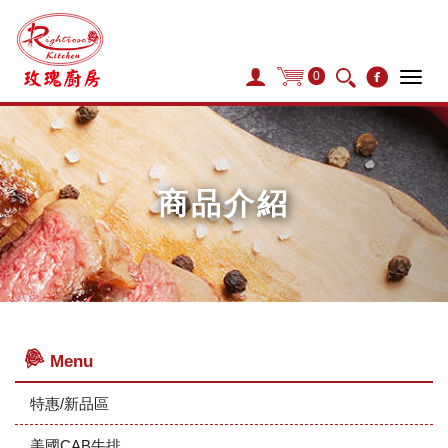
0
Tog
navi
商品介紹
Menu
特惠/新品區
美國CAB牛排