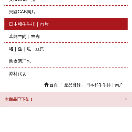
美國CAB肉片
日本和牛牛排｜肉片
草飼牛肉｜羊肉
豬｜雞｜魚｜豆漿
熟食調理包
原料代切
首頁
產品目錄
日本和牛牛排｜肉片
C
×
本商品已下架！