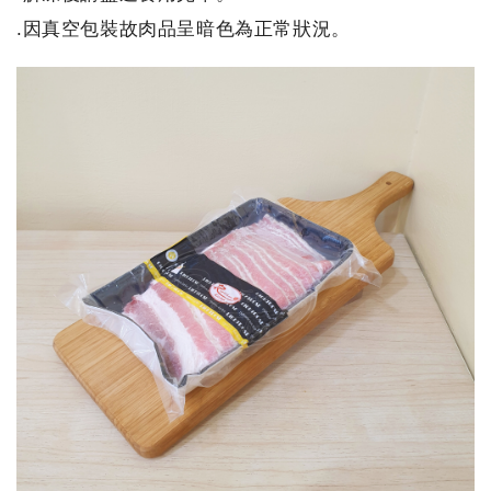
.因真空包裝故肉品呈暗色為正常狀況。