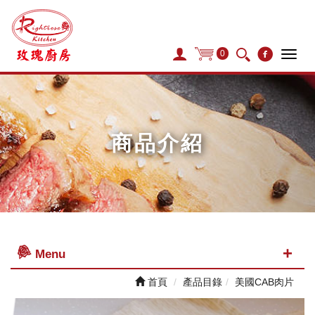
0
Tog
navi
商品介紹
Menu
首頁
產品目錄
美國CAB肉片