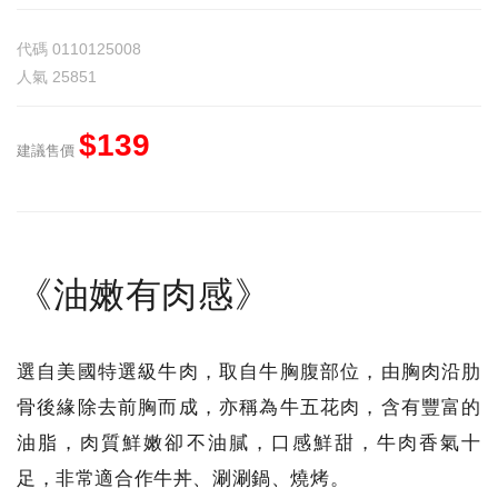
代碼
0110125008
人氣
25851
$139
建議售價
《油嫩有肉感》
選自美國特選級牛肉，取自牛胸腹部位，由胸肉沿肋
骨後緣除去前胸而成，亦稱為牛五花肉，含有豐富的
油脂，肉質鮮嫩卻不油膩，口感鮮甜，牛肉香氣十
足，非常適合作牛丼、涮涮鍋、燒烤。