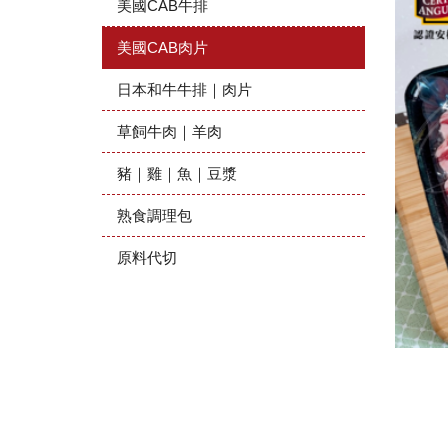
美國CAB牛排
美國CAB肉片
日本和牛牛排｜肉片
草飼牛肉｜羊肉
豬｜雞｜魚｜豆漿
熟食調理包
原料代切