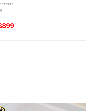
02209005
36
$899