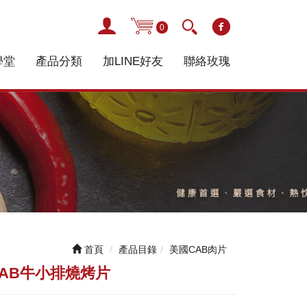
0
學堂
產品分類
加LINE好友
聯絡玫瑰
首頁
產品目錄
美國CAB肉片
AB牛小排燒烤片