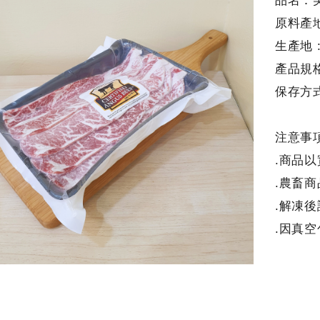
品名：
原料產地
生產地 :
產品規格 
保存方式 
注意事項
.商品
.農畜
.解凍
.因真