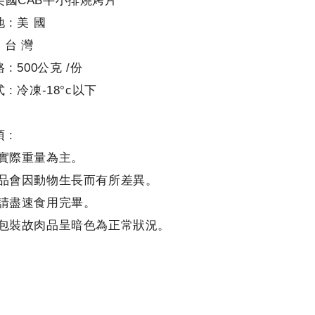
美國CAB牛小排燒烤片
 : 美 國
 台 灣
: 500公克 /份
: 冷凍-18°c以下
 :
以實際重量為主。
商品會因動物生長而有所差異。
後請盡速食用完畢。
空包裝故肉品呈暗色為正常狀況。