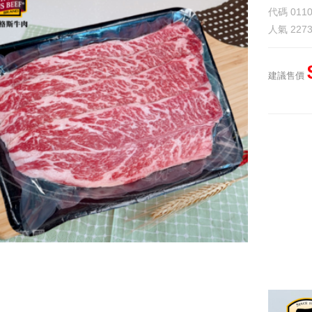
代碼
011
人氣
227
建議售價