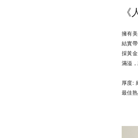
《人
擁有美
結實帶
採黃金
滿溢，
厚度: 
最佳熟度