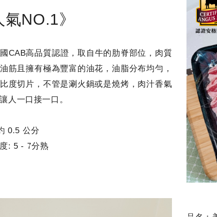
氣NO.1》
國CAB高品質認證，取自牛的肋脊部位，肉質
油筋且擁有極為豐富的油花，油脂分布均勻，
比度切片，不管是涮火鍋或是燒烤，肉汁香氣
讓人一口接一口。
約 0.5 公分
: 5 - 7分熟