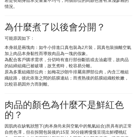
若是長期身體承受重量不均勻，同個部位的肉顏色會有深淺參雜的
情況。
為什麼煮了以後會分開？
可能原因如下：
本身就是兩塊肉：如牛小排進口真包裝為2片裝，因真包裝抽離空氣
加上肉品本身黏性而導致肉品為一塊的假象。
為配合客戶購求需求，分切時有進行部份斷筋或去油處理，故肉品
的結締組織已被破壞，故烹煮時，較容易分離。
原為多重組織部位肉：如梅花沙朗牛排屬肩胛部位肉，內含三種組
織紋路，彼此依靠之間的筋膜連結；而煮熟後的筋膜組織較軟嫩，
比較容易因外力而剝離。
肉品的顏色為什麼不是鮮紅色
的？
因肌肉在缺氧狀態下(肉本身尚未與空氣中的氧氣結合)所具有的正常
自然色澤，但在拆開包裝後約15至 30分鐘將慢慢呈現出鮮櫻桃紅