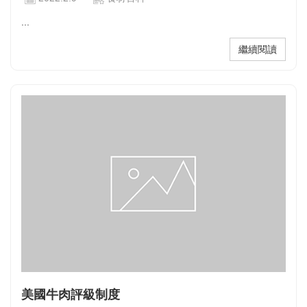
...
繼續閱讀
美國牛肉評級制度