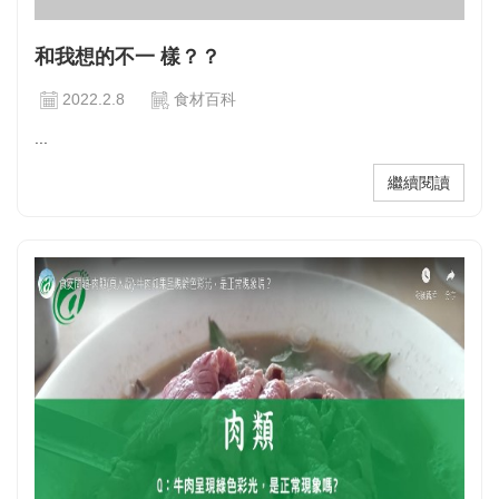
和我想的不一 樣？？
2022.2.8
食材百科
...
繼續閱讀