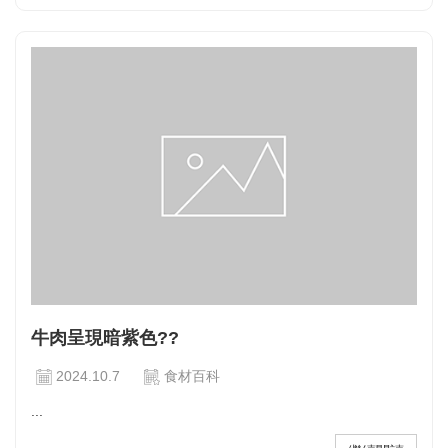
牛肉呈現暗紫色??
2024.10.7
食材百科
...