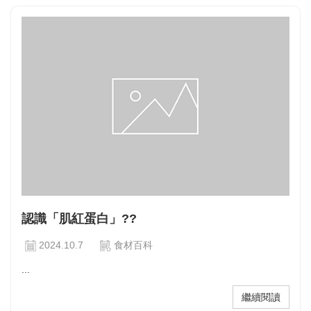
認識「肌紅蛋白」??
2024.10.7
食材百科
...
繼續閱讀